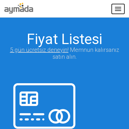
Toggl
navig
Fiyat Listesi
5 gün ücretsiz deneyin!
Memnun kalırsanız
satın alın.